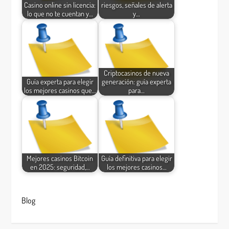
Casino online sin licencia:
riesgos, señales de alerta
lo que no te cuentan y…
y…
Criptocasinos de nueva
Guía experta para elegir
generación: guía experta
los mejores casinos que…
para…
Mejores casinos Bitcoin
Guía definitiva para elegir
en 2025: seguridad,…
los mejores casinos…
Blog