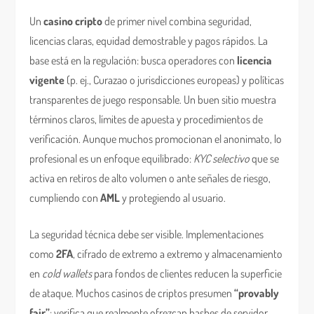
Un
casino cripto
de primer nivel combina seguridad,
licencias claras, equidad demostrable y pagos rápidos. La
base está en la regulación: busca operadores con
licencia
vigente
(p. ej., Curazao o jurisdicciones europeas) y políticas
transparentes de juego responsable. Un buen sitio muestra
términos claros, límites de apuesta y procedimientos de
verificación. Aunque muchos promocionan el anonimato, lo
profesional es un enfoque equilibrado:
KYC selectivo
que se
activa en retiros de alto volumen o ante señales de riesgo,
cumpliendo con
AML
y protegiendo al usuario.
La seguridad técnica debe ser visible. Implementaciones
como
2FA
, cifrado de extremo a extremo y almacenamiento
en
cold wallets
para fondos de clientes reducen la superficie
de ataque. Muchos casinos de criptos presumen
“provably
fair”
; verifica que realmente ofrezcan hashes de servidor,