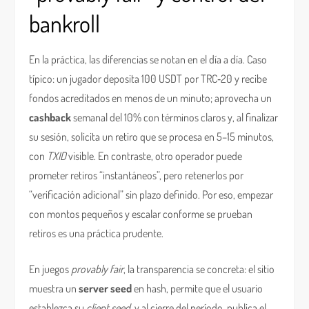
bankroll
En la práctica, las diferencias se notan en el día a día. Caso
típico: un jugador deposita 100 USDT por TRC‑20 y recibe
fondos acreditados en menos de un minuto; aprovecha un
cashback
semanal del 10% con términos claros y, al finalizar
su sesión, solicita un retiro que se procesa en 5–15 minutos,
con
TXID
visible. En contraste, otro operador puede
prometer retiros “instantáneos”, pero retenerlos por
“verificación adicional” sin plazo definido. Por eso, empezar
con montos pequeños y escalar conforme se prueban
retiros es una práctica prudente.
En juegos
provably fair
, la transparencia se concreta: el sitio
muestra un
server seed
en hash, permite que el usuario
establezca su
client seed
, y al cierre del período, publica el