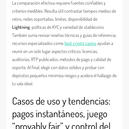
La comparación efectiva requiere fuentes confiables y
criterios medibles. Resulta útil contrastar tiempos medios de
retiro, redes soportadas, límites, disponibilidad de
Lightning
, políticas de KYC y variedad de
stablecoins
.
También suma revisar reseñas técnicas y guías de referencia;
recursos especializados como
best crypto casino
ayudan a
reunir en un solo lugar aspectos críticos: licencias,
auditorías, RTP publicados, métodos de pago y calidad de
soporte. Al final, elegir con datos sólidos y probar con
depósitos pequeños minimiza riesgos y acelera el hallazgo de
tu sala ideal.
Casos de uso y tendencias:
pagos instantáneos, juego
“provably fair” y control del