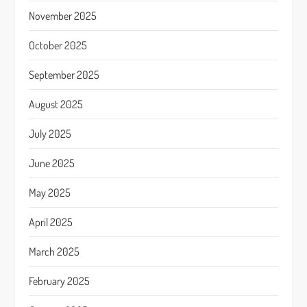
November 2025
October 2025
September 2025
August 2025
July 2025
June 2025
May 2025
April 2025
March 2025
February 2025