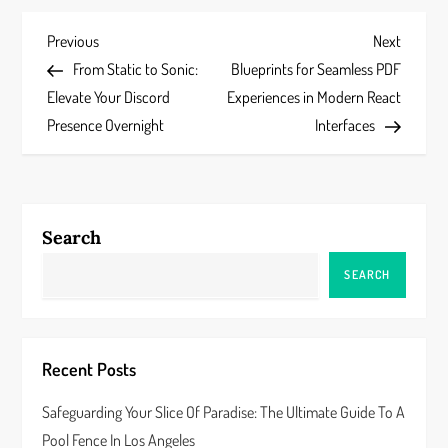
P
Previous
Next
Previous
Next
Post
Post
From Static to Sonic:
Blueprints for Seamless PDF
o
Elevate Your Discord
Experiences in Modern React
s
Presence Overnight
Interfaces
t
n
Search
a
SEARCH
v
i
Recent Posts
g
Safeguarding Your Slice Of Paradise: The Ultimate Guide To A
a
Pool Fence In Los Angeles