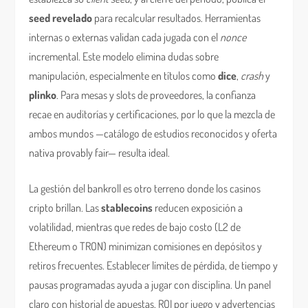
seed revelado
para recalcular resultados. Herramientas
internas o externas validan cada jugada con el
nonce
incremental. Este modelo elimina dudas sobre
manipulación, especialmente en títulos como
dice
,
crash
y
plinko
. Para mesas y slots de proveedores, la confianza
recae en auditorías y certificaciones, por lo que la mezcla de
ambos mundos —catálogo de estudios reconocidos y oferta
nativa provably fair— resulta ideal.
La gestión del bankroll es otro terreno donde los casinos
cripto brillan. Las
stablecoins
reducen exposición a
volatilidad, mientras que redes de bajo costo (L2 de
Ethereum o TRON) minimizan comisiones en depósitos y
retiros frecuentes. Establecer límites de pérdida, de tiempo y
pausas programadas ayuda a jugar con disciplina. Un panel
claro con historial de apuestas, ROI por juego y advertencias