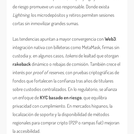
de riesgo promueve un uso responsable. Donde exista
Lightning
, los microdepósitos y retiros permiten sesiones
cortas sin inmovilizar grandes sumas.
Las tendencias apuntan a mayor convergencia con
Web3
:
integración nativa con billeteras como MetaMask, firmas sin
custodia y, en algunos casos,
tokens
de lealtad que otorgan
rakeback
dinámico o rebajas de comisión. También crece el
interés por
proof of reserves
, con pruebas criptográficas de
fondos que fortalecen la confianza tras años de titulares
sobre custodios centralizados. En lo regulatorio, se afianza
un enfoque de
KYC basado en riesgo
, que equilibra
privacidad con cumplimiento. En mercados hispanos, la
localización de soporte y la disponibilidad de métodos
regionales para comprar cripto (P2P o rampas fiat) mejoran
la accesibilidad.