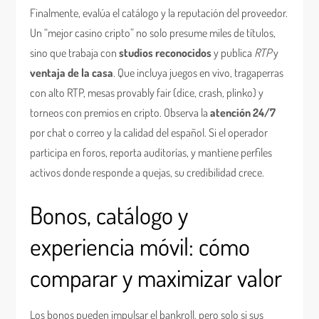
Finalmente, evalúa el catálogo y la reputación del proveedor.
Un “mejor casino cripto” no solo presume miles de títulos,
sino que trabaja con
studios reconocidos
y publica
RTP
y
ventaja de la casa
. Que incluya juegos en vivo, tragaperras
con alto RTP, mesas provably fair (dice, crash, plinko) y
torneos con premios en cripto. Observa la
atención 24/7
por chat o correo y la calidad del español. Si el operador
participa en foros, reporta auditorías, y mantiene perfiles
activos donde responde a quejas, su credibilidad crece.
Bonos, catálogo y
experiencia móvil: cómo
comparar y maximizar valor
Los bonos pueden impulsar el bankroll, pero solo si sus