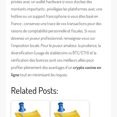
privées avec un wallet hardware si vous stockez des
montants importants ; privilégiez les plateformes avec une
hotline ou un support francophone si vous êtes basé en
France ; conservez une trace de vos transactions pour des
raisons de comptabilité personnelle et fiscales. Si vous
devenez un joueur professionnel, renseignez-vous sur
l’imposition locale. Pour le joueur amateur, la prudence, la
diversification (usage de stablecoins vs BTC/ETH) et la
vérification des licences sont vos meilleurs alliés pour
profiter pleinement des avantages d’un
crypto casino en
ligne
tout en minimisant les risques.
Related Posts: