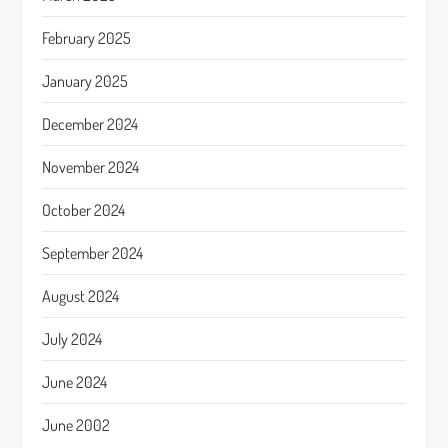
February 2025
January 2025
December 2024
November 2024
October 2024
September 2024
August 2024
July 2024
June 2024
June 2002