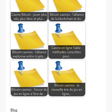
Casino Bitcoin : jouer plus
Bitcoin casinos : l’alliance
vite, plus libre et plus…
de la blockchain et du…
Casino en ligne fiable :
Bitcoin casinos : l’alliance
méthodes concrètes
explosive entre crypto,…
pour…
Bitcoin casinos : la
Bitcoin casinos : l’essor du
nouvelle ère du jeu en
jeu en ligne à l’ère de…
ligne,…
Blog