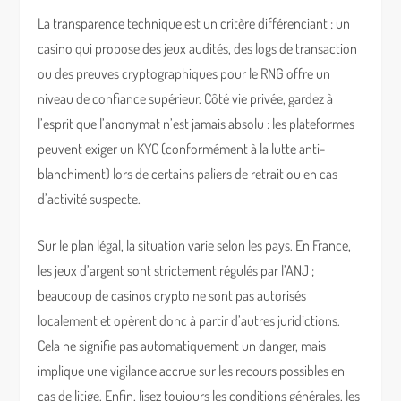
La transparence technique est un critère différenciant : un
casino qui propose des jeux audités, des logs de transaction
ou des preuves cryptographiques pour le RNG offre un
niveau de confiance supérieur. Côté vie privée, gardez à
l’esprit que l’anonymat n’est jamais absolu : les plateformes
peuvent exiger un KYC (conformément à la lutte anti-
blanchiment) lors de certains paliers de retrait ou en cas
d’activité suspecte.
Sur le plan légal, la situation varie selon les pays. En France,
les jeux d’argent sont strictement régulés par l’ANJ ;
beaucoup de casinos crypto ne sont pas autorisés
localement et opèrent donc à partir d’autres juridictions.
Cela ne signifie pas automatiquement un danger, mais
implique une vigilance accrue sur les recours possibles en
cas de litige. Enfin, lisez toujours les conditions générales, les