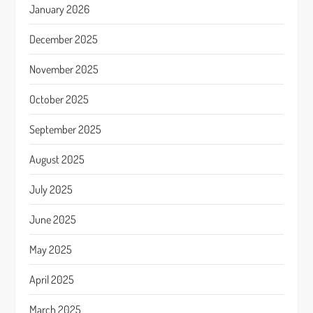
January 2026
December 2025
November 2025
October 2025
September 2025
August 2025
July 2025
June 2025
May 2025
April 2025
March 2025