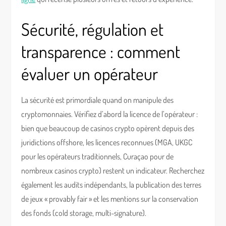
Sécurité, régulation et
transparence : comment
évaluer un opérateur
La sécurité est primordiale quand on manipule des
cryptomonnaies. Vérifiez d’abord la licence de l’opérateur :
bien que beaucoup de casinos crypto opèrent depuis des
juridictions offshore, les licences reconnues (MGA, UKGC
pour les opérateurs traditionnels, Curaçao pour de
nombreux casinos crypto) restent un indicateur. Recherchez
également les audits indépendants, la publication des terres
de jeux « provably fair » et les mentions sur la conservation
des fonds (cold storage, multi-signature).