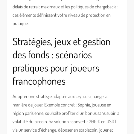
délais de retrait maximaux et les politiques de chargeback :
ces éléments définissent votre niveau de protection en
pratique.
Stratégies, jeux et gestion
des fonds : scénarios
pratiques pour joueurs
francophones
Adopter une stratégie adaptée aux cryptos change la
manière de jouer. Exemple concret : Sophie, joueuse en
région parisienne, souhaite profiter d’un bonus sans subir la
volatilité du bitcoin. Sa solution : convertir 200 € en USDT
via un service d’échange, déposer en stablecoin, jouer et