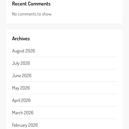
Recent Comments
No comments to show.
Archives
August 2026
July 2026
June 2026
May 2026
April 2026
March 2026
February 2026