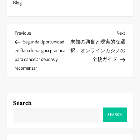
Blog
P
Previous
Next
Previous
Next
Post
Post
Segunda Oportunidad
未知の興奮と現実的な選
o
en Barcelona: guía práctica
択：オンラインカジノの
s
para cancelar deudas y
全貌ガイド
recomenzar
t
n
a
Search
v
SEARCH
i