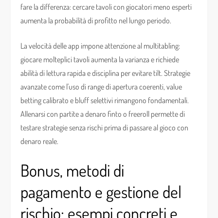
fare la differenza: cercare tavoli con giocatori meno esperti
aumenta la probabilità di profitto nel lungo periodo.
La velocità delle app impone attenzione al multitabling:
giocare molteplici tavoli aumenta la varianza e richiede
abilità di lettura rapida e disciplina per evitare tilt. Strategie
avanzate come l'uso di range di apertura coerenti, value
betting calibrato e bluff selettivi rimangono fondamentali.
Allenarsi con partite a denaro finto o freeroll permette di
testare strategie senza rischi prima di passare al gioco con
denaro reale.
Bonus, metodi di
pagamento e gestione del
rischio: esempi concreti e