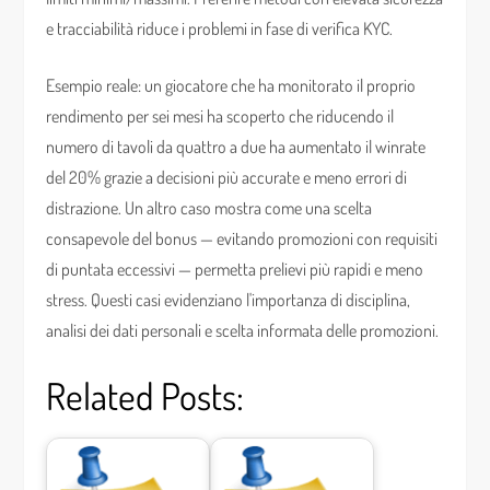
e tracciabilità riduce i problemi in fase di verifica KYC.
Esempio reale: un giocatore che ha monitorato il proprio
rendimento per sei mesi ha scoperto che riducendo il
numero di tavoli da quattro a due ha aumentato il winrate
del 20% grazie a decisioni più accurate e meno errori di
distrazione. Un altro caso mostra come una scelta
consapevole del bonus — evitando promozioni con requisiti
di puntata eccessivi — permetta prelievi più rapidi e meno
stress. Questi casi evidenziano l'importanza di disciplina,
analisi dei dati personali e scelta informata delle promozioni.
Related Posts: