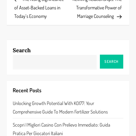
o
of Asset-Backed Loans in
Transformative Power of
s
Today’s Economy
Marriage Counseling
t
n
Search
a
SEARCH
v
i
Recent Posts
g
Unlocking Growth Potential With KOI77: Your
a
Comprehensive Guide To Modern Fertilizer Solutions
t
Scopri I Migliori Casino Con Prelievo Immediato: Guida
Pratica Per Giocatori Italiani