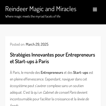
Skip
Reindeer Magic and Miracles
to
content
Where magic meets the myriad facets of life
Posted on:
March 29, 2025
Stratégies Innovantes pour Entrepreneurs
et Start-ups à Paris
À Paris, le monde des
Entrepreneurs
et des
Start-ups
est
en pleine effervescence. Cependant, naviguer dans cet
écosystème peut s’avérer complexe sans un soutien
adéquat. C’est là qu’un
Cabinet de conseil Paris
devient
incontournable pour faciliter la croissance et la
levée de
fonds
.