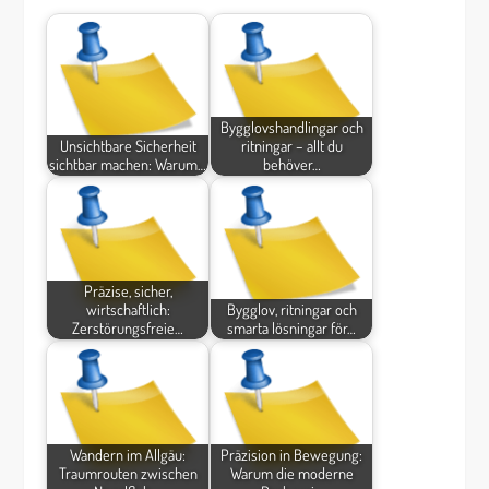
Bygglovshandlingar och
Unsichtbare Sicherheit
ritningar – allt du
sichtbar machen: Warum…
behöver…
Präzise, sicher,
wirtschaftlich:
Bygglov, ritningar och
Zerstörungsfreie…
smarta lösningar för…
Wandern im Allgäu:
Präzision in Bewegung:
Traumrouten zwischen
Warum die moderne