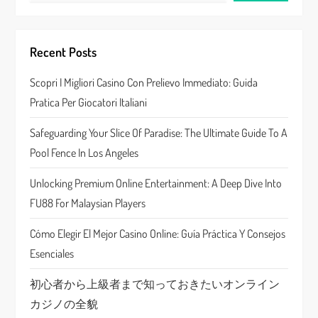
i
g
Recent Posts
a
Scopri I Migliori Casino Con Prelievo Immediato: Guida
Pratica Per Giocatori Italiani
t
Safeguarding Your Slice Of Paradise: The Ultimate Guide To A
i
Pool Fence In Los Angeles
o
Unlocking Premium Online Entertainment: A Deep Dive Into
n
FU88 For Malaysian Players
Cómo Elegir El Mejor Casino Online: Guía Práctica Y Consejos
Esenciales
初心者から上級者まで知っておきたいオンライン
カジノの全貌