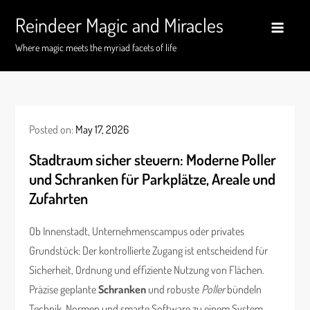
Skip
Reindeer Magic and Miracles
to
content
Where magic meets the myriad facets of life
Posted on:
May 17, 2026
Stadtraum sicher steuern: Moderne Poller
und Schranken für Parkplätze, Areale und
Zufahrten
Ob Innenstadt, Unternehmenscampus oder privates
Grundstück: Der kontrollierte Zugang ist entscheidend für
Sicherheit, Ordnung und effiziente Nutzung von Flächen.
Präzise geplante
Schranken
und robuste
Poller
bündeln
Technik, Normen und smarte Software zu einem System,