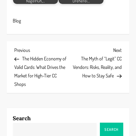
Nagelfluh,…
Dreherei…
Blog
P
Previous
Next
Previous
Next
Post
Post
The Hidden Economy of
The Myth of “Legit” CC
o
Valid Cards: What Drives the
Vendors: Risks, Reality, and
s
Market for High-Tier CC
How to Stay Safe
Shops
t
n
a
Search
v
SEARCH